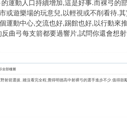
弓的運動人口持續增加,這是好事.而裸弓的
市或遊樂場的玩意兒,以輕視或不削看待.其
個運動中心,交流也好,踢館也好,以行動來推
上的反曲弓每支箭都要過響片,試問你還會想射
示全部樓層
射箭選拔..雖沒看完全程,覺得明德高中射裸弓的選手進步不少.值得鼓勵與