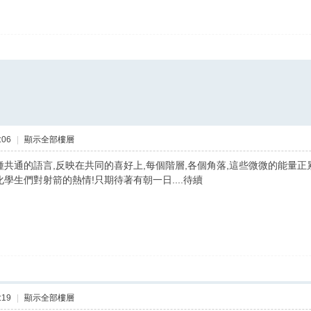
:06
|
顯示全部樓層
變成一種共通的語言,反映在共同的喜好上,每個階層,各個角落,這些微微的能量正累
學生們對射箭的熱情!只期待著有朝一日....待續
:19
|
顯示全部樓層