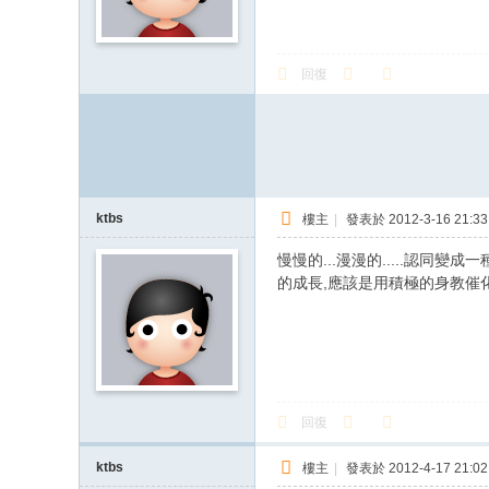
灣
最
回復
專
業
的
射
箭
ktbs
樓主
|
發表於 2012-3-16 21:33
論
慢慢的...漫漫的.....認同
壇
的成長,應該是用積極的身教催化
回復
ktbs
樓主
|
發表於 2012-4-17 21:02