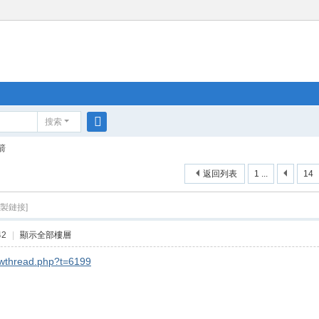
搜索
搜
箭
索
返回列表
1 ...
14
複製鏈接]
42
|
顯示全部樓層
howthread.php?t=6199