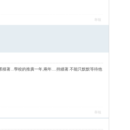
舉報
積著...學校的推廣一年,兩年....持續著.不能只默默等待他
舉報