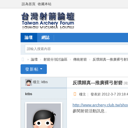
設為首頁
收藏本站
論壇
網誌
»
論壇
›
射箭分項討論區
›
傳統射箭
›
反璞歸真---推廣裸弓射
台
發新帖
灣
樓主:
ktbs
反璞歸真---推廣裸弓射箭
[
射
箭
ktbs
樓主
|
發表於 2012-3-7 20:18:
論
http://www.archery.club.tw/s
壇
參閱射箭活動訊息..
-
台