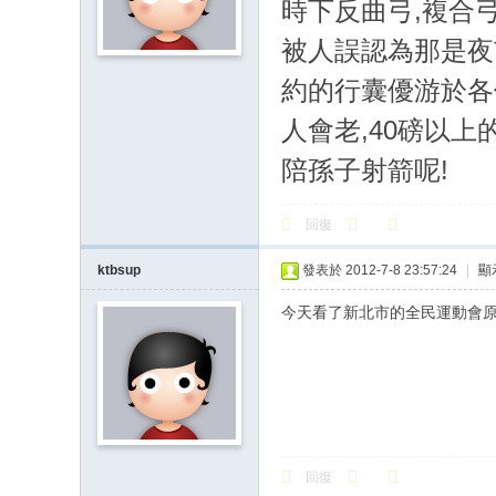
時下反曲弓,複合
被人誤認為那是夜
約的行囊優游於各
人會老,40磅以
陪孫子射箭呢!
回復
ktbsup
發表於 2012-7-8 23:57:24
|
顯
今天看了新北市的全民運動會原野
回復