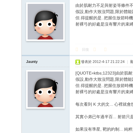
由於肌耐力不足與射姿等條件不佳
假設,動作大致沒問題,限於體能
但.得提醒的是..把握住放箭時機
射裸弓的好處是沒有響片的束縛
回復
Jaunty
發表於 2012-4-17 21:22:24
|
[QUOTE=ktbs;12323
假設,動作大致沒問題,限於體能
但.得提醒的是..把握住放箭時機
射裸弓的好處是沒有響片的束縛.
每次看到 K 大的文... 心裡就會想.
其實小弟已年過半百... 射箭只是
如果沒有準星, 靶的約制... 純粹