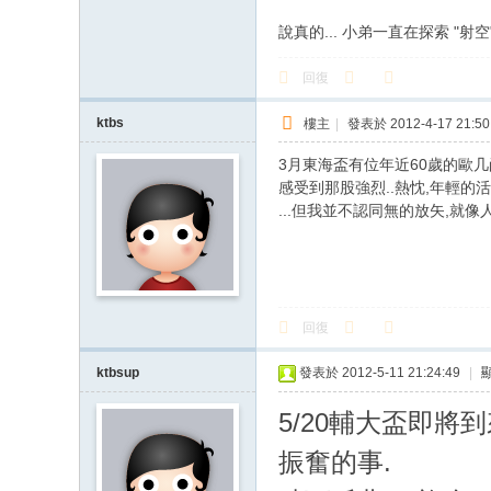
說真的... 小弟一直在探索 "射空" 的
回復
ktbs
樓主
|
發表於 2012-4-17 21:50
3月東海盃有位年近60歲的歐几
感受到那股強烈..熱忱,年輕的活
...但我並不認同無的放矢,就像人生
回復
ktbsup
發表於 2012-5-11 21:24:49
|
5/20輔大盃即
振奮的事.