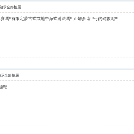
顯示全部樓層
!!有限定蒙古式或地中海式射法嗎!!!距離多遠!!!弓的磅數呢!!!
顯示全部樓層
標靶