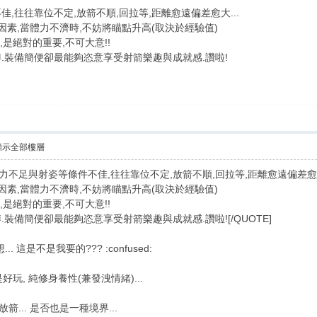
,往往靠位不定,放箭不順,回拉等,距離愈遠偏差愈大...
因素,當體力不濟時,不妨將瞄點升高(取決於經驗值)
,是絕對的重要,不可大意!!
.裝備簡便卻最能夠恣意享受射箭樂趣與成就感.讚啦!
顯示全部樓層
]由於肌耐力不足與射姿等條件不佳,往往靠位不定,放箭不順,回拉等,距離愈遠偏差愈大
因素,當體力不濟時,不妨將瞄點升高(取決於經驗值)
,是絕對的重要,不可大意!!
裝備簡便卻最能夠恣意享受射箭樂趣與成就感.讚啦![/QUOTE]
.. 這是不是我要的??? :confused:
好玩, 純修身養性(兼發洩情緒)...
放箭... 是否也是一種境界...