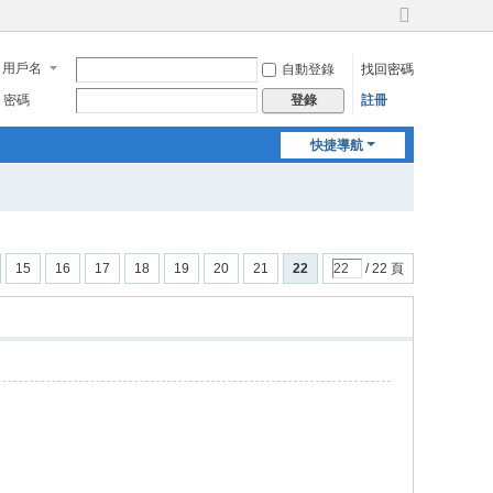
切
換
用戶名
自動登錄
找回密碼
到
寬
密碼
註冊
登錄
版
快捷導航
15
16
17
18
19
20
21
22
/ 22 頁