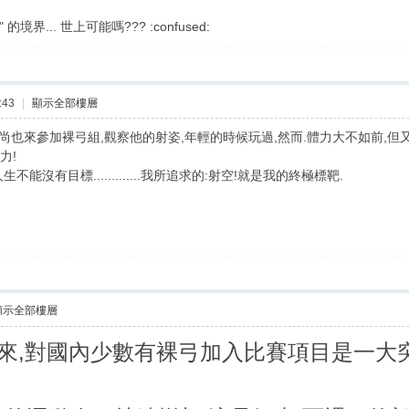
境界... 世上可能嗎??? :confused:
:43
|
顯示全部樓層
尚也來參加裸弓組,觀察他的射姿,年輕的時候玩過,然而.體力大不如前,但
力!
不能沒有目標.............我所追求的:射空!就是我的終極標靶.
顯示全部樓層
將到來,對國內少數有裸弓加入比賽項目是一大