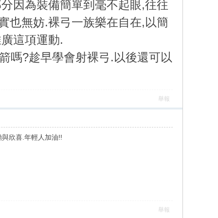
部分因為裝備簡單到毫不起眼,往往
實也無妨.裸弓一族樂在自在,以簡
廣這項運動.
箭嗎?趁早學會射裸弓.以後還可以
舉報
欣喜.年輕人加油!!
舉報