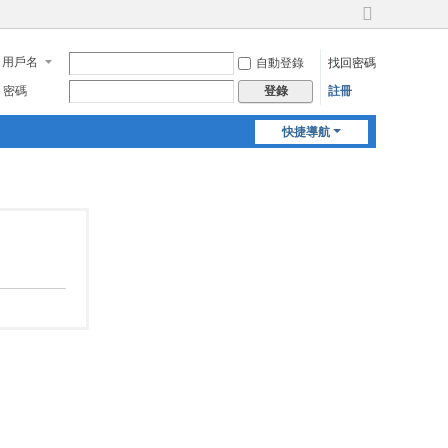
切
換
用戶名
自動登錄
找回密碼
到
寬
密碼
註冊
登錄
版
快捷導航