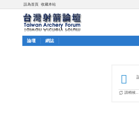
設為首頁
收藏本站
論壇
網誌
請稍候...