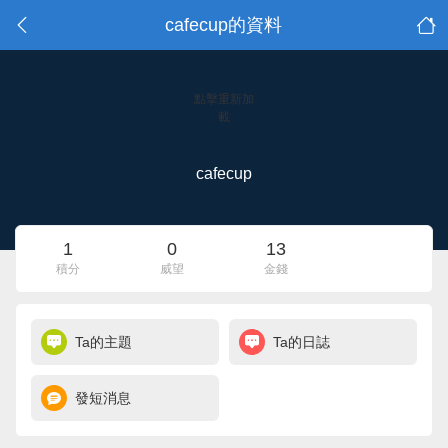
cafecup的資料
點擊重新加
載
cafecup
1
0
13
積分
威望
金錢
Ta的主題
Ta的日誌
發短消息