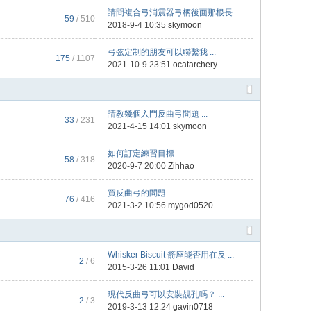
請問複合弓消震器弓柄後面那根長 ...
59
/ 510
2018-9-4 10:35
skymoon
弓弦定制的朋友可以聯繫我 ...
175
/ 1107
2021-10-9 23:51
ocatarchery
請教幾個入門反曲弓問題 ...
33
/ 231
2021-4-15 14:01
skymoon
如何訂定練習目標
58
/ 318
2020-9-7 20:00
Zihhao
買反曲弓的問題
76
/ 416
2021-3-2 10:56
mygod0520
Whisker Biscuit 箭座能否用在反 ...
2
/ 6
2015-3-26 11:01
David
現代反曲弓可以安裝覘孔嗎？ ...
2
/ 3
2019-3-13 12:24
gavin0718