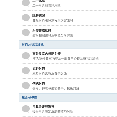
二手訊息
二手弓具買賣訊息區
課程講習
各類射箭相關課程與講習訊息
射箭書籍軟體
射箭相關書籍及軟體分享討論
射箭分項討論區
室外及室內標靶射箭
FITA 室外賽室內賽及一般賽事心得及技巧討論區
原野射箭
原野射箭比賽及賽事討論
傳統射箭
長弓、傳統弓射箭賽事、技術討論
複合弓專區
弓具設定與調整
複合弓具設定及調整技巧討論