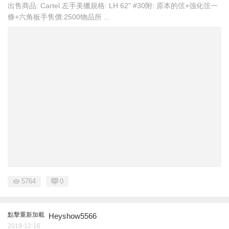
出售商品: Cartel 左手美獵規格: LH 62" #30附: 原本的弦+強化弦一
條+六角板手售價:2500物品所 ...
5764
0
點擊重新加載
Heyshow5566
2019-12-16