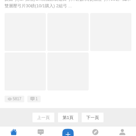
雙層壓弓片30磅(10/1購入) 2組弓 ...
5817
1
上一頁
第1頁
下一頁