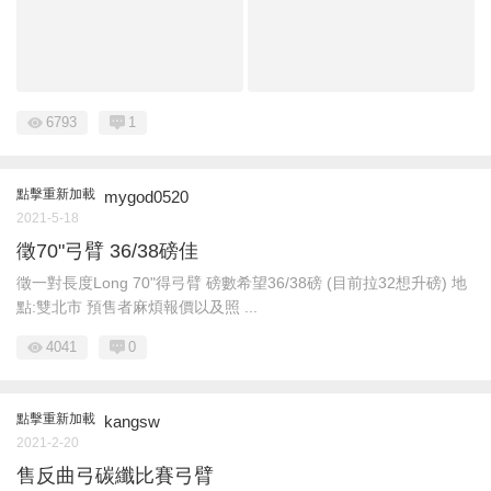
6793
1
點擊重新加載
mygod0520
2021-5-18
徵70"弓臂 36/38磅佳
徵一對長度Long 70"得弓臂 磅數希望36/38磅 (目前拉32想升磅) 地
點:雙北市 預售者麻煩報價以及照 ...
4041
0
點擊重新加載
kangsw
2021-2-20
售反曲弓碳纖比賽弓臂