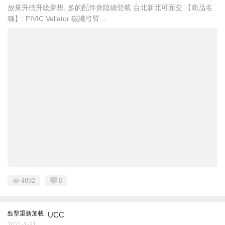
放棄升磅升級夢想, 多的配件會陸續登載 台北新北可面交 【商品名
稱】: FIVIC Vellator 碳纖弓臂 ...
4892
0
點擊重新加載
UCC
2021-1-31