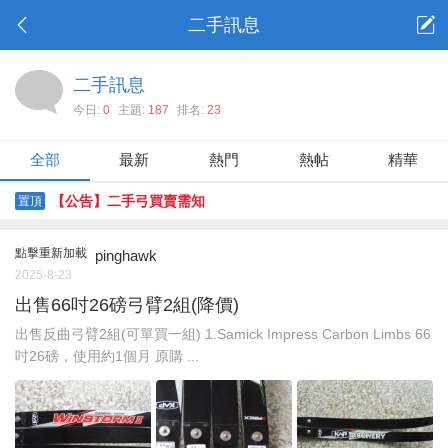
二手訊息
二手訊息
今日:
0
主題:
187
排名:
23
全部
最新
熱門
熱帖
精華
【公告】二手弓買賣需知
置頂
點擊重新加載
pinghawk
2025-8-23
出售66吋26磅弓臂2組(降價)
出售反曲弓臂2組(可單買一組) 1.Samick Impress Carbon Limbs 66
吋26磅，使用約1個月 原購 ...