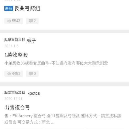
反曲弓箭組
商品
5543
2
點擊重新加載
蝦子
2021-1-5
1萬收整套
小弟想收36磅整套反曲弓~不知道有沒有哪位大大願意割愛
4481
0
點擊重新加載
koctcs
2020-12-11
出售複合弓
售：EK Archery 複合弓 含11隻劍及弓袋及 連絡方式：請直接私訊
或留言 可交易方式：新北 ...