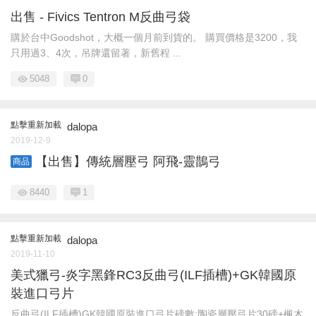
出售 - Fivics Tentron M反曲弓袋
購於台中Goodshot，大概一個月前到貨的。 購買價格是3200，我
只用過3、4次，吊牌還留著，新舊程 ...
5048
0
點擊重新加載
dalopa
2019-12-9
【出售】傳統層壓弓 阿飛-靈鵲弓
商品
8440
1
點擊重新加載
dalopa
2019-11-10
美式獵弓-炎字黑鋒RC3反曲弓(ILF插槽)+GK韓國原
裝進口弓片
反曲弓(ILF插槽)GK韓國原裝進口弓片磅數:陶瓷層壓弓片30磅+楓木