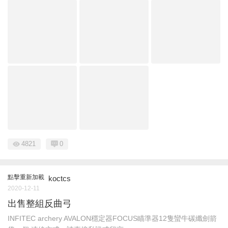
4821
0
點擊重新加載
koctcs
2020-12-11
出售整組反曲弓
INFITEC archery AVALON穩定器FOCUS瞄準器12隻蠻牛碳纖劍箭